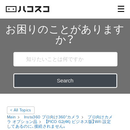
お困りのことがあります
か？
Search
< All Topics
Main
Insta360 プロ向け360°カメラ
プロ向けカメ
ラ オプション品
【PICO G2(4K) ビジネス版】Wifi 設定
してあるのに、接続されません。