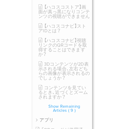
【ハコスコストア】画
面が真っ黒になりコンテ
ンツの視聴ができません
【ハコスコナビ】スト
アIDとは？
【ハコスコナビ】視聴
リンクのQRコードを取
得することはできます
か？
3Dコンテンツが2D表
示される場合、左右どち
らの画像が表示されるの
でしょうか？
コンテンツを見てい
るとき、近づくとズーム
されますか？
Show Remaining
Articles
( 9 )
アプリ