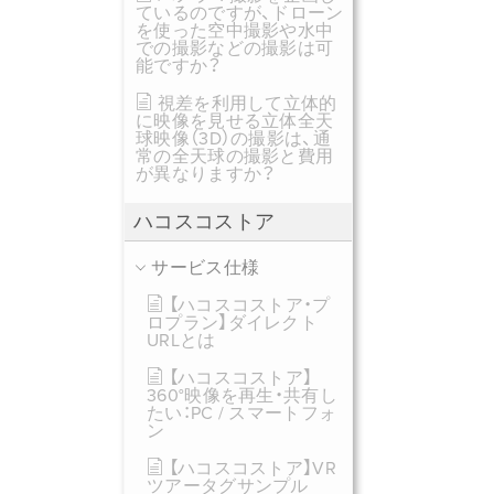
ているのですが、ドローン
を使った空中撮影や水中
での撮影などの撮影は可
能ですか？
視差を利用して立体的
に映像を見せる立体全天
球映像（3D）の撮影は、通
常の全天球の撮影と費用
が異なりますか？
ハコスコストア
サービス仕様
【ハコスコストア・プ
ロプラン】ダイレクト
URLとは
【ハコスコストア】
360°映像を再生・共有し
たい：PC / スマートフォ
ン
【ハコスコストア】VR
ツアータグサンプル