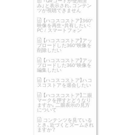
「QRコードが使用済
み」と表示され、コンテン
ツが視聴できません
【ハコスコストア】360°
映像を再生・共有したい：
PC / スマートフォン
【ハコスコストア】アッ
プロードした360°映像を
削除したい
【ハコスコストア】アッ
プロードした360°映像を
編集したい
【ハコスコストア】ハコ
スコストアを退会したい
【ハコスコストア】二眼
マークを押すとどうなり
ますか。二眼表示の見方
について
コンテンツを見ている
とき、近づくとズームされ
ますか？