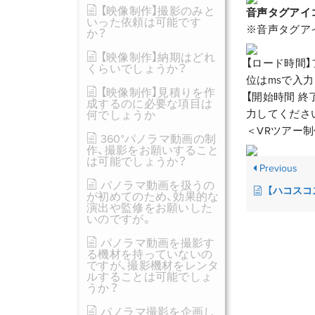
【映像制作】撮影のみと
音声タグアイ
いった依頼は可能です
※音声タグア
か？
【映像制作】納期はどれ
【ロード時間
くらいでしょうか？
位はmsで入
【映像制作】見積りを作
【開始時間 
成するのに必要な項目は
力してくださ
何でしょうか
＜VRツアー
360°パノラマ動画の制
作、撮影をお願いすること
は可能でしょうか？
Previous
パノラマ動画を扱うの
【ハコスコストア
が初めてのため、効果的な
演出や監修をお願いした
いのですが。
パノラマ動画を撮影す
る機材を持っていないの
ですが、撮影機材をレンタ
ルすることは可能でしょ
うか？
パノラマ撮影を企画し