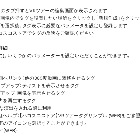
報」のタブ押すとVRツアーの編集画面が表示されます
る画像内でタグを設置したい場所をクリックし「新規作成」をクリ
プを選択後、タグ表示に必要なパラメータを設定し登録します
ハコスコストアでタグの反映をご確認ください
詳細
にはいくつかのパラメーターを設定いただくことができます。
画へリンク：他の360度動画に遷移させるタグ
ップアップ：テキストを表示させるタグ
プアップ：画像を表示させるタグ
音声を再生するタグ
殊な演出を入れる際に利用
はヘルプ：
【ハコスコストア】VRツアータグサンプル (WEB)
をご参
以下のアイコンを選択することができます。
（WEB）