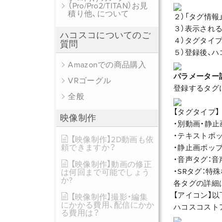
（Pro/Pro2/TITAN）お見
積り他、について
２）「タグ情
３）表示され
ハコスコについてのご
４）タグタイ
質問
５）登録後、
Amazonでの商品購入
パラメーター
VRゴーグル
登録するタグ
全般
【タグタイプ】
映像制作
・別動画・静止
・テキストポ
【映像制作】2D動画も依
頼できますか？
・静止画ポッ
・音声タグ：
【映像制作】動画の修正
・SRタグ：特
は何回まで可能でしょう
か?
各タグの詳細
【アイコン】
【映像制作】撮影・編集
にかかる費用、配信にかか
ハコスコストア
る費用は？