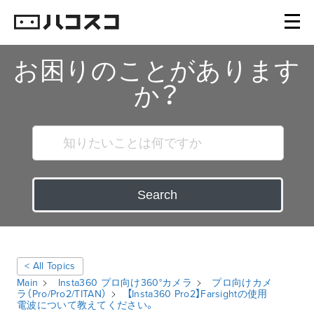
お困りのことがあります
か？
Search
< All Topics
Main
Insta360 プロ向け360°カメラ
プロ向けカメ
ラ（Pro/Pro2/TITAN）
【Insta360 Pro2】Farsightの使用
電波について教えてください。