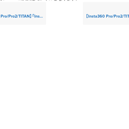
a360 コントロールソフトウェア」をインストールしたPC（Win/Mac）であれば、他の外部機器無しでライブ配信できますか？