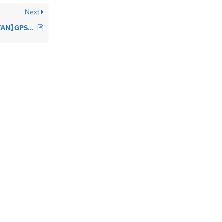
Next
【Insta360 Pro/Pro2/TITAN】GPSモジュールは付属してますか？