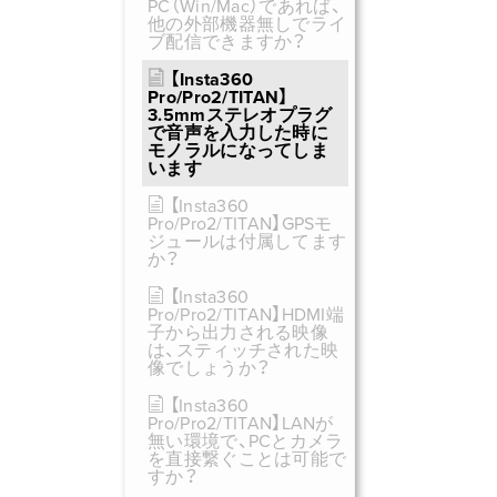
PC（Win/Mac）であれば、
他の外部機器無しでライ
ブ配信できますか？
【Insta360
Pro/Pro2/TITAN】
3.5mmステレオプラグ
で音声を入力した時に
モノラルになってしま
います
【Insta360
Pro/Pro2/TITAN】GPSモ
ジュールは付属してます
か？
【Insta360
Pro/Pro2/TITAN】HDMI端
子から出力される映像
は、スティッチされた映
像でしょうか？
【Insta360
Pro/Pro2/TITAN】LANが
無い環境で、PCとカメラ
を直接繋ぐことは可能で
すか？