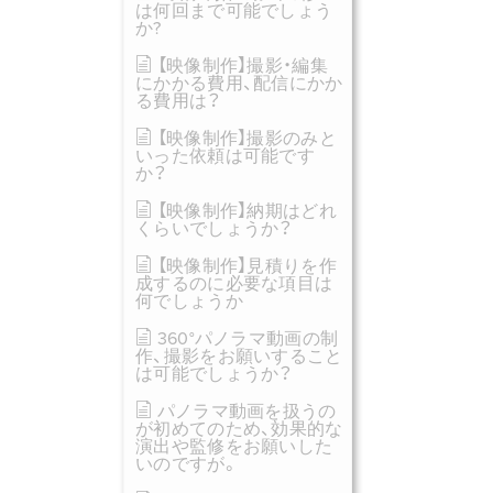
は何回まで可能でしょう
か?
【映像制作】撮影・編集
にかかる費用、配信にかか
る費用は？
【映像制作】撮影のみと
いった依頼は可能です
か？
【映像制作】納期はどれ
くらいでしょうか？
【映像制作】見積りを作
成するのに必要な項目は
何でしょうか
360°パノラマ動画の制
作、撮影をお願いすること
は可能でしょうか？
パノラマ動画を扱うの
が初めてのため、効果的な
演出や監修をお願いした
いのですが。