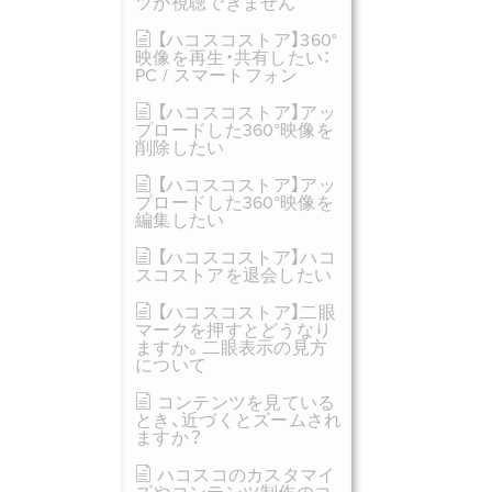
ツが視聴できません
【ハコスコストア】360°
映像を再生・共有したい：
PC / スマートフォン
【ハコスコストア】アッ
プロードした360°映像を
削除したい
【ハコスコストア】アッ
プロードした360°映像を
編集したい
【ハコスコストア】ハコ
スコストアを退会したい
【ハコスコストア】二眼
マークを押すとどうなり
ますか。二眼表示の見方
について
コンテンツを見ている
とき、近づくとズームされ
ますか？
ハコスコのカスタマイ