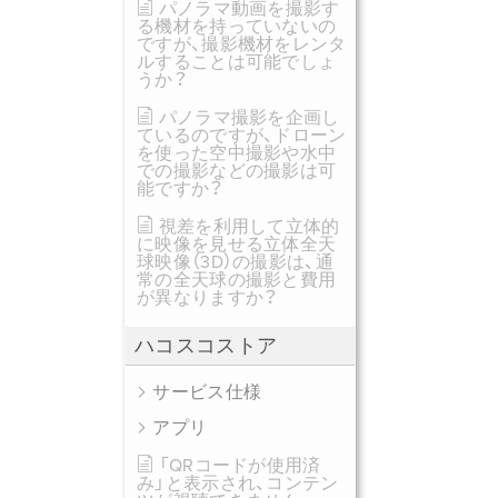
パノラマ動画を撮影す
る機材を持っていないの
ですが、撮影機材をレンタ
ルすることは可能でしょ
うか？
パノラマ撮影を企画し
ているのですが、ドローン
を使った空中撮影や水中
での撮影などの撮影は可
能ですか？
視差を利用して立体的
に映像を見せる立体全天
球映像（3D）の撮影は、通
常の全天球の撮影と費用
が異なりますか？
ハコスコストア
サービス仕様
アプリ
「QRコードが使用済
み」と表示され、コンテン