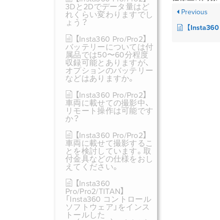
3Dと2Dでデータ量はど
Previous
れくらい変わりますでし
ょう？
【Insta360 Pro/Pro2/TITAN】「Inst
【Insta360 Pro/Pro2】
バッテリーについては付
属品では50〜60分程度
収録可能とありますが、
オプションのバッテリー
などはありますか。
【Insta360 Pro/Pro2】
車両に載せての撮影中、
リモート操作は可能です
か？
【Insta360 Pro/Pro2】
車両に載せて撮影するこ
とを検討しています。取
付金具などの仕様をおし
えてください。
【Insta360
Pro/Pro2/TITAN】
「Insta360 コントロール
ソフトウェア」をインス
トールした