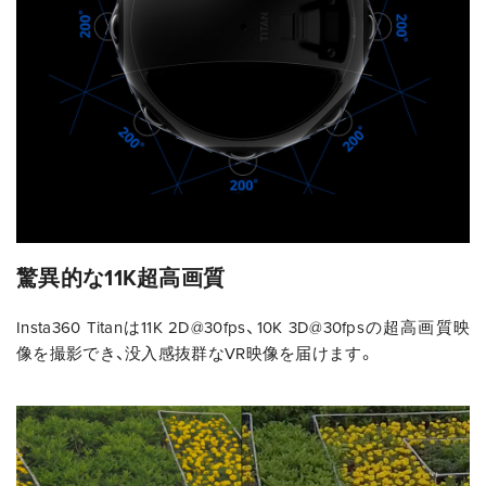
驚異的な11K超高画質
Insta360 Titanは11K 2D@30fps、10K 3D@30fpsの超高画質映
像を撮影でき、没入感抜群なVR映像を届けます。