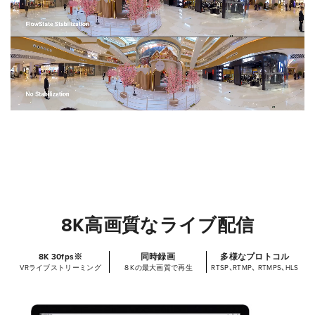
8K高画質なライブ配信
8K 30fps※
同時録画
多様なプロトコル
VRライブストリーミング
８Kの最大画質で再生
RTSP、RTMP、 RTMPS、HLS