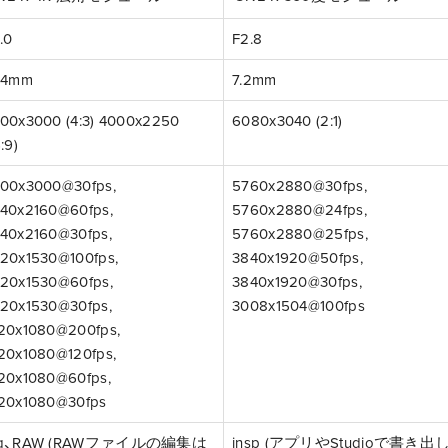
.0
F2.8
.4mm
7.2mm
00x3000 (4:3) 4000x2250
6080x3040 (2:1)
:9)
00x3000@30fps,
5760x2880@30fps,
40x2160@60fps,
5760x2880@24fps,
40x2160@30fps,
5760x2880@25fps,
20x1530@100fps,
3840x1920@50fps,
20x1530@60fps,
3840x1920@30fps,
20x1530@30fps,
3008x1504@100fps
20x1080@200fps,
20x1080@120fps,
20x1080@60fps,
20x1080@30fps
pg、RAW (RAWファイルの編集は
insp (アプリやStudioで書き出