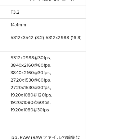
F3.2
14.4mm
5312x3542 (3:2) 5312x2988 (16:9)
5312x2988@30fps,
3840x2160@60fps,
3840x2160@30fps,
2720x1530@60fps,
2720x1530@30fps,
1920x1080@120fps,
1920x1080@60fps,
1920x1080@30fps
し
jpg、RAW (RAWファイルの編集は