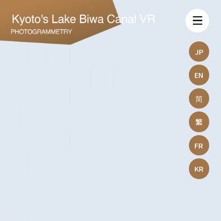
JP
EN
简
繁
FR
KR