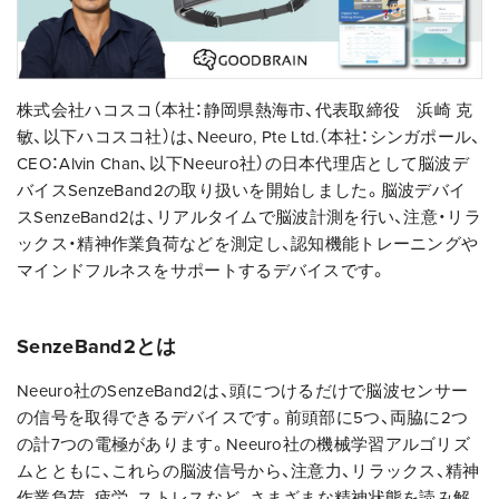
株式会社ハコスコ（本社：静岡県熱海市、代表取締役 浜崎 克
敏、以下ハコスコ社）は、Neeuro, Pte Ltd.（本社：シンガポール、
CEO：Alvin Chan、以下Neeuro社）の日本代理店として脳波デ
バイスSenzeBand2の取り扱いを開始しました。脳波デバイ
スSenzeBand2は、リアルタイムで脳波計測を行い、注意・リラ
ックス・精神作業負荷などを測定し、認知機能トレーニングや
マインドフルネスをサポートするデバイスです。
SenzeBand2とは
Neeuro社のSenzeBand2は、頭につけるだけで脳波センサー
の信号を取得できるデバイスです。前頭部に5つ、両脇に2つ
の計7つの電極があります。Neeuro社の機械学習アルゴリズ
ムとともに、これらの脳波信号から、注意力、リラックス、精神
作業負荷、疲労、ストレスなど、さまざまな精神状態を読み解