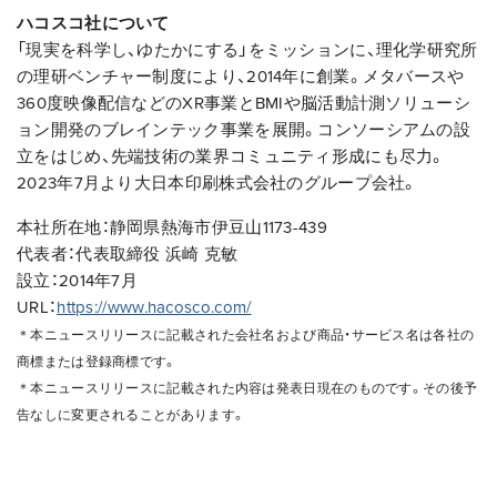
ハコスコ社について
「現実を科学し、ゆたかにする」をミッションに、理化学研究所
の理研ベンチャー制度により、2014年に創業。メタバースや
360度映像配信などのXR事業とBMIや脳活動計測ソリューシ
ョン開発のブレインテック事業を展開。コンソーシアムの設
立をはじめ、先端技術の業界コミュニティ形成にも尽力。
2023年7月より大日本印刷株式会社のグループ会社。
本社所在地：静岡県熱海市伊豆山1173-439
代表者：代表取締役 浜崎 克敏
設立：2014年7月
URL：
https://www.hacosco.com/
＊
本ニュースリリースに記載された会社名および商品・サービス名は各社の
商標または登録商標です。
＊
本ニュースリリースに記載された内容は発表日現在のものです。その後予
告なしに変更されることがあります。