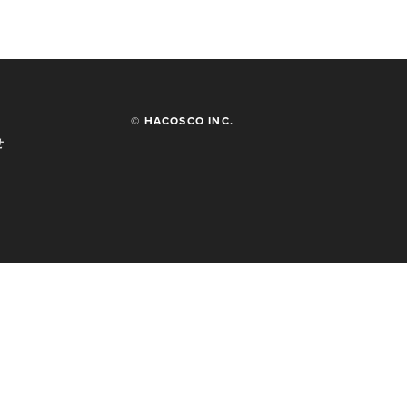
© HACOSCO INC.
せ