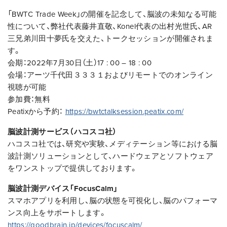
「BWTC Trade Week」の開催を記念して、脳波の未知なる可能
性について、弊社代表藤井直敬、Konel代表の出村光世氏、AR
三兄弟川田十夢氏を交えた、トークセッションが開催されま
す。
会期：2022年7⽉30⽇（土）17 : 00 – 18 : 00
会場：アーツ千代田３３３１およびリモートでのオンライン
視聴が可能
参加費：無料
Peatixから予約：
https://bwtctalksession.peatix.com/
脳波計測サービス（ハコスコ社）
ハコスコ社では、研究や実験、メディテーション等における脳
波計測ソリューションとして、ハードウェアとソフトウェア
をワンストップで提供しております。
脳波計測デバイス「FocusCalm」
スマホアプリを利用し、脳の状態を可視化し、脳のパフォーマ
ンス向上をサポートします。
https://goodbrain.jp/devices/focuscalm/