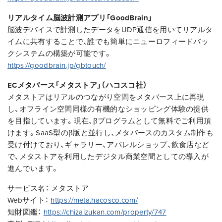
リアルタイム脳波計測アプリ「GoodBrain」
脳波デバイスで計測したデータをUDP通信を用いてリアルタ
イムに共有することで、誰でも簡単にニューロフィードバッ
クシステムの構築が可能です。
https://goodbrain.jp/gbtouch/
ECメタバース「メタストア」（ハコスコ社）
メタストアはリアルのつながり空間をメタバース上に再現
し、オフライン空間同様の有機的なショッピング体験の提供
を目指しています。現在、βプログラムとして無料でご利用頂
けます。SaaS型のβ版と並行し、メタバースのカスタム制作も
受け付けており、ギャラリー、アパレルショップ、飲食店など
で、メタストアを利用したデジタル商業空間としての導入が
進んでいます。
サービス名： メタストア
Webサイト：
https://meta.hacosco.com/
知財図鑑：
https://chizaizukan.com/property/747