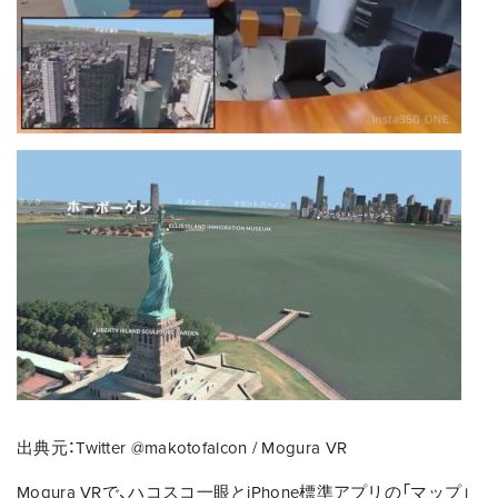
出典元：Twitter @makotofalcon / Mogura VR
Mogura VRで、ハコスコ一眼とiPhone標準アプリの「マップ」