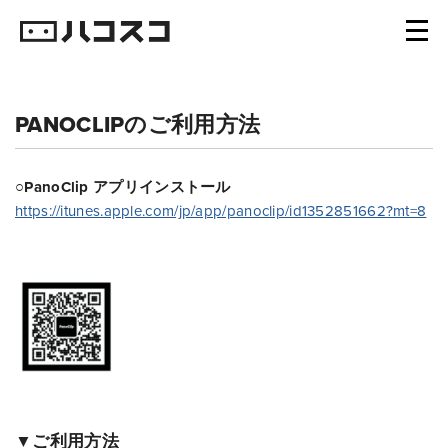
PANOCLIPのご利用方法
○PanoClip アプリインストール
https://itunes.apple.com/jp/app/panoclip/id1352851662?mt=8
▼ご利用方法