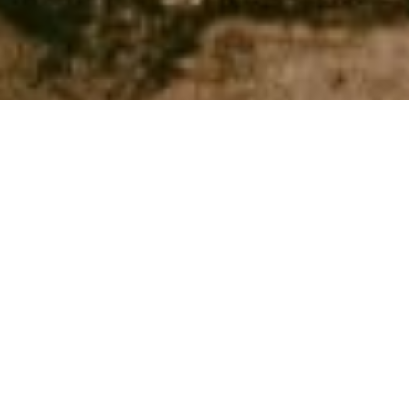
生野银山位于兵库县中部，由战国至江户时代著名的
三位英雄——织田信长、丰臣秀吉和德川家康统治和
开发。 即使现在矿山已经关闭，但矿山的遗迹仍可参
观，这里的景观令游客流连忘返。 据说这座山从 800